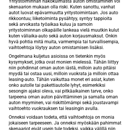
Yritystoiminnan näkökulmasta auton omistaminen voi
skenaarion mukaan olla riski. Kuten sanottu, vanhat
autot luovat epävarmuutta yritystoimintaan. Jos auto
rikkoontuu; liiketoiminta pysähtyy, syntyy tappioita
sekä arvokasta työaikaa kuluu ja samoin
yritystoiminnan olkapäille lankeaa vielä muutkin kulut
kuten väliaika-auto sekä auton korjausmaksut. Onkin
hyvä pohtia mitä muita, varmempia tai turvallisempia,
vaihtoehtoja löytyy auton omistamisen lisäksi.
Ongelmana kuljetus asioissa on tietenkin myös
kysymykset, jotka ovat monien mielessä. Tähän liittyy
niin pohdinnat oman auton iästä, milloin auto pitäisi
myydä tai ostaa uusi, milloin vuokrata ja milloin ottaa
leasing-auto. Tähän vaikuttaa monet eri asiat, kuten
onko autolle tai pakettiautolle lyhyt, esimerkiksi
sesongin ajaksi oleva, vai pitkäaikainen tarve, onko
tarpeena oman auton päivittäminen ja samalla oman
auton myyminen, vai riskittömämpi sekä joustavampi
vaihtoehto vuokrauksen tai leasingin avulla.
Onneksi voidaan todeta, että vaihtoehtoja on monia
jokaiseen tarpeeseen. Ja onneksi myöskään pahimmat
skenaariot eivät usein tule todeksi, vaikka välillä niin