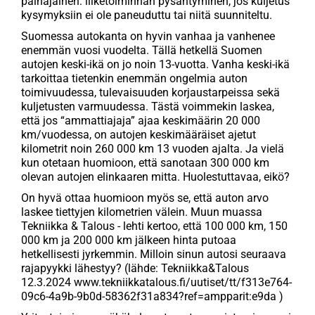
painajainen: liiketoiminnan pysähtyminen, jos kuljetus
kysymyksiin ei ole paneuduttu tai niitä suunniteltu.
Suomessa autokanta on hyvin vanhaa ja vanhenee
enemmän vuosi vuodelta. Tällä hetkellä Suomen
autojen keski-ikä on jo noin 13-vuotta. Vanha keski-ikä
tarkoittaa tietenkin enemmän ongelmia auton
toimivuudessa, tulevaisuuden korjaustarpeissa sekä
kuljetusten varmuudessa. Tästä voimmekin laskea,
että jos “ammattiajaja” ajaa keskimäärin 20 000
km/vuodessa, on autojen keskimääräiset ajetut
kilometrit noin 260 000 km 13 vuoden ajalta. Ja vielä
kun otetaan huomioon, että sanotaan 300 000 km
olevan autojen elinkaaren mitta. Huolestuttavaa, eikö?
On hyvä ottaa huomioon myös se, että auton arvo
laskee tiettyjen kilometrien välein. Muun muassa
Tekniikka & Talous - lehti kertoo, että 100 000 km, 150
000 km ja 200 000 km jälkeen hinta putoaa
hetkellisesti jyrkemmin. Milloin sinun autosi seuraava
rajapyykki lähestyy? (lähde: Tekniikka&Talous
12.3.2024
www.tekniikkatalous.fi/uutiset/tt/f313e764-
09c6-4a9b-9b0d-58362f31a834?ref=ampparit:e9da
)