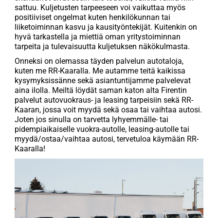
sattuu. Kuljetusten tarpeeseen voi vaikuttaa myös
positiiviset ongelmat kuten henkilökunnan tai
liiketoiminnan kasvu ja kausityöntekijät. Kuitenkin on
hyvä tarkastella ja miettiä oman yritystoiminnan
tarpeita ja tulevaisuutta kuljetuksen näkökulmasta.
Onneksi on olemassa täyden palvelun autotaloja,
kuten me RR-Kaaralla. Me autamme teitä kaikissa
kysymyksissänne sekä asiantuntijamme palvelevat
aina ilolla. Meiltä löydät saman katon alta Firentin
palvelut autovuokraus- ja leasing tarpeisiin sekä RR-
Kaaran, jossa voit myydä sekä osaa tai vaihtaa autosi.
Joten jos sinulla on tarvetta lyhyemmälle- tai
pidempiaikaiselle vuokra-autolle, leasing-autolle tai
myydä/ostaa/vaihtaa autosi, tervetuloa käymään RR-
Kaaralla!