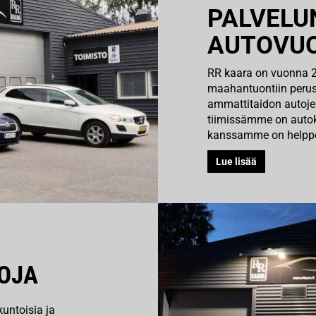
PALVELU
AUTOVU
RR kaara on vuonna 20
maahantuontiin peru
ammattitaidon autojen
tiimissämme on auto
kanssamme on helppoa
Lue lisää
OJA
untoisia ja