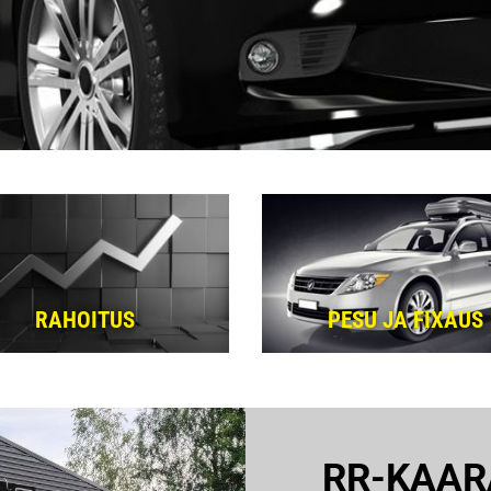
RAHOITUS
PESU JA FIXAUS
RR-KAAR