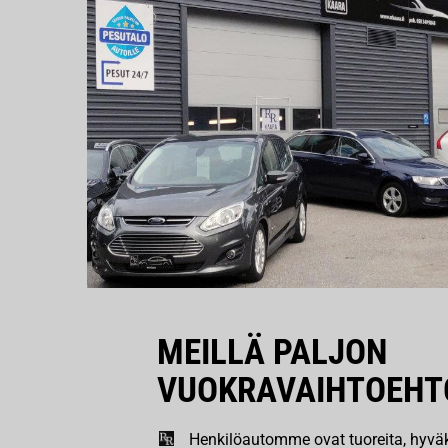
MEILLÄ PALJON
VUOKRAVAIHTOEHT
Henkilöautomme ovat tuoreita, hyväk