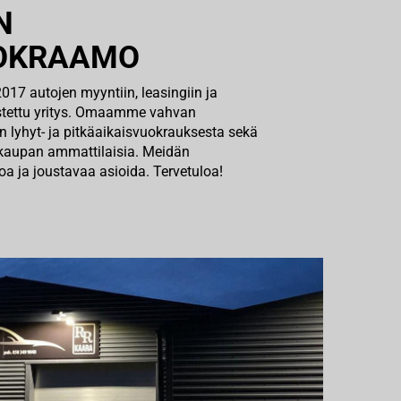
N
OKRAAMO
17 autojen myyntiin, leasingiin ja
stettu yritys. Omaamme vahvan
 lyhyt- ja pitkäaikaisvuokrauksesta sekä
kaupan ammattilaisia. Meidän
 ja joustavaa asioida. Tervetuloa!