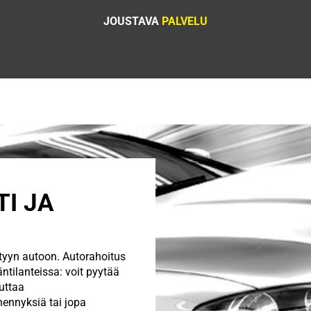
JOUSTAVA
PALVELU
I JA
ttyyn autoon. Autorahoitus
tilanteissa: voit pyytää
uttaa
ennyksiä tai jopa