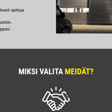
isesti ajettuja
ahtiin.
ppani
MIKSI VALITA
MEIDÄT?