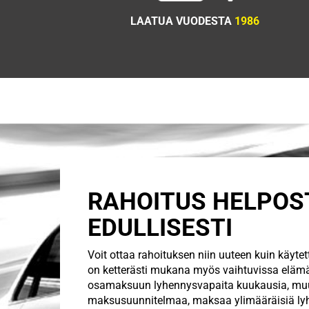
LAATUA VUODESTA
1986
RAHOITUS HELPOST
EDULLISESTI
Voit ottaa rahoituksen niin uuteen kuin käyte
on ketterästi mukana myös vaihtuvissa elämän
osamaksuun lyhennysvapaita kuukausia, mu
maksusuunnitelmaa, maksaa ylimääräisiä lyh