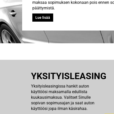
maksaa sopimuksen kokonaan pois ennen s
päättymistä.
Lue lisää
YKSITYISLEASING
Yksityisleasingissa hankit auton
käyttöösi maksamalla edullista
kuukausimaksua. Valitset Sinulle
sopivan sopimusajan ja saat auton
käyttöösi jopa ilman käsirahaa.