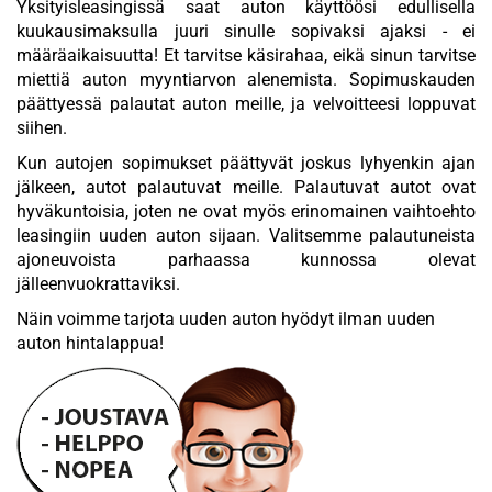
Yksityisleasingissä saat auton käyttöösi edullisella
kuukausimaksulla juuri sinulle sopivaksi ajaksi - ei
määräaikaisuutta! Et tarvitse käsirahaa, eikä sinun tarvitse
miettiä auton myyntiarvon alenemista. Sopimuskauden
päättyessä palautat auton meille, ja velvoitteesi loppuvat
siihen.
Kun autojen sopimukset päättyvät joskus lyhyenkin ajan
jälkeen, autot palautuvat meille. Palautuvat autot ovat
hyväkuntoisia, joten ne ovat myös erinomainen vaihtoehto
leasingiin uuden auton sijaan. Valitsemme palautuneista
ajoneuvoista parhaassa kunnossa olevat
jälleenvuokrattaviksi.
Näin voimme tarjota uuden auton hyödyt ilman uuden
auton hintalappua!