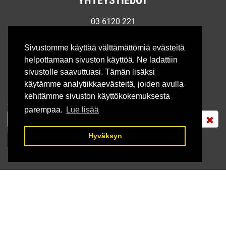
03 6120 221
rrkaara@rrkaara.fi
Ma-Pe: 9.00 - 17.00
Sivustomme käyttää välttämättömiä evästeitä
La: Sovitusti, ota rohkeasti yhteyttä
helpottamaan sivuston käyttöä. Ne ladattiin
sivustolle saavuttuasi. Tämän lisäksi
TILAA UUTISKIRJEEMME
käytämme analytiikkaevästeitä, joiden avulla
kehitämme sivuston käyttökokemuksesta
Sähköposti
parempaa.
Lue lisää
Hyväksyn